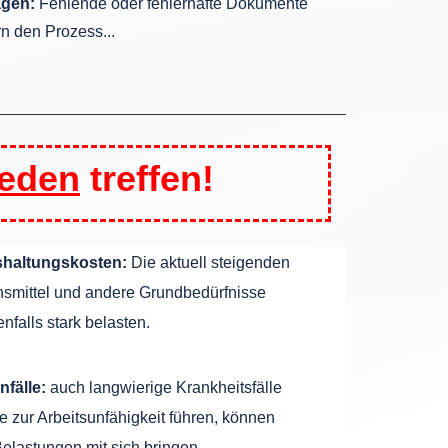
agen:
Fehlende oder fehlerhafte Dokumente
n den Prozess...
jeden
treffen!
shaltungskosten:
Die aktuell steigenden
nsmittel und andere Grundbedürfnisse
falls stark belasten.
fälle:
auch langwierige Krankheitsfälle
ie zur Arbeitsunfähigkeit führen, können
Belastungen mit sich bringen.