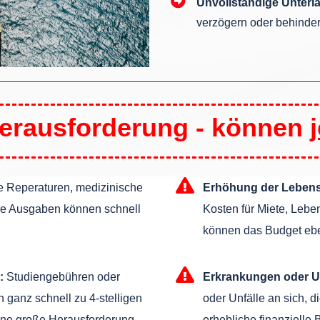
Unvollständige Unterl
verzögern oder behinder
 Herausforderung - können
 Reperaturen, medizinische
Erhöhung der Leben
re Ausgaben können schnell
Kosten für Miete, Lebe
können das Budget eben
:
Studiengebühren oder
Erkrankungen oder Un
 ganz schnell zu 4-stelligen
oder Unfälle an sich, d
eine große Herausforderung
erhebliche finanzielle 