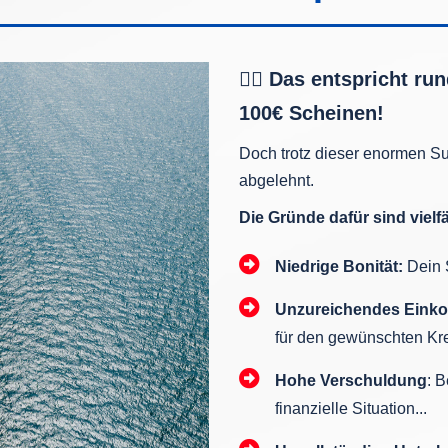
👉🏼 Das entspricht ru
100€ Scheinen!
Doch trotz dieser enormen S
abgelehnt.
Die Gründe dafür sind vielfäl
Niedrige Bonität:
Dein S
Unzureichendes Eink
für den gewünschten Kred
Hohe Verschuldung
: 
finanzielle Situation...