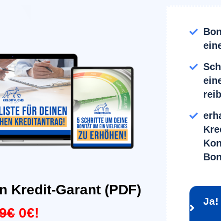
Bon
ein
Sch
ein
rei
erh
Kre
Kon
Bon
n Kredit-Garant (PDF)
Ja!
99€
0€!